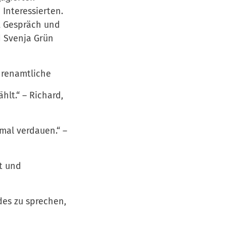
 Interessierten.
, Gespräch und
d Svenja Grün
hrenamtliche
hlt.“ – Richard,
mal verdauen.“ –
t und
des zu sprechen,