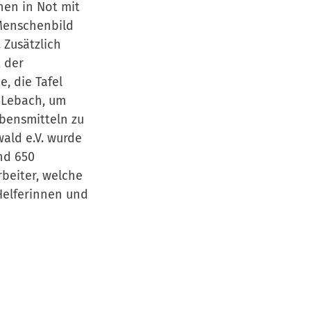
hen in Not mit
Menschenbild
 Zusätzlich
 der
, die Tafel
l Lebach, um
bensmitteln zu
ald e.V. wurde
nd 650
beiter, welche
Helferinnen und