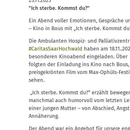
25.11.2025
"Ich sterbe. Kommst du?"
Ein Abend voller Emotionen, Gespräche u
– Kino in Bous mit „Ich sterbe. Kommst du
Die Ambulanten Hospiz- und Palliativzent
#CaritasSaarHochwald
haben am 18.11..20
besonderen Kinoabend eingeladen. Über
folgten der Einladung ins Kino nach Bous
preisgekrönten Film vom Max-Ophüls-Festi
sehen.
„Ich sterbe. Kommst du?“ erzählt bewegen
manchmal auch humorvoll vom letzten Le
einer jungen Mutter – von Abschied, Angs
Annäherung.
Der Abend war ein Angebot für unsere en