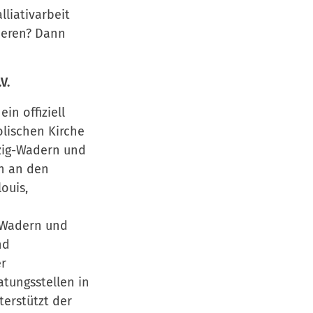
lliativarbeit
gieren? Dann
V.
in offiziell
lischen Kirche
rzig-Wadern und
en an den
ouis,
 Wadern und
nd
er
atungsstellen in
terstützt der