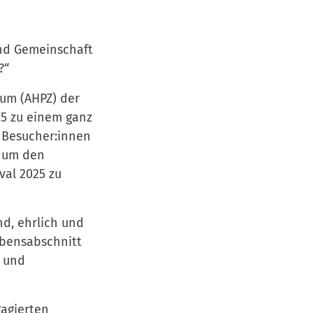
nd Gemeinschaft
?“
rum (AHPZ) der
25 zu einem ganz
 Besucher:innen
, um den
val 2025 zu
d, ehrlich und
bensabschnitt
t und
gagierten