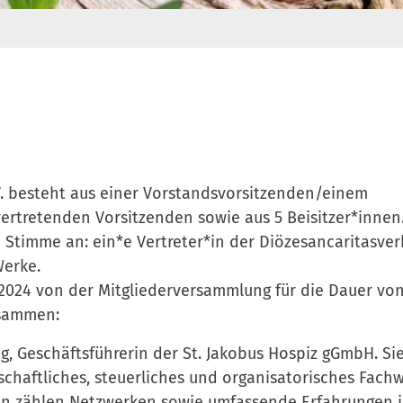
V. besteht aus einer Vorstandsvorsitzenden/einem
vertretenden Vorsitzenden sowie aus 5 Beisitzer*inne
 Stimme an: ein*e Vertreter*in der Diözesancaritasve
Werke.
024 von der Mitgliederversammlung für die Dauer von
zusammen:
, Geschäftsführerin der St. Jakobus Hospiz gGmbH. Si
tschaftliches, steuerliches und organisatorisches Fach
rken zählen Netzwerken sowie umfassende Erfahrungen 