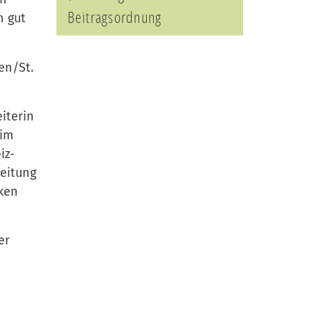
n gut
Beitragsordnung
en/St.
iterin
 im
iz-
leitung
cken
er