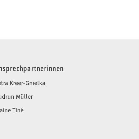
nsprechpartnerinnen
etra Kreer-Gnielka
udrun Müller
aine Tiné