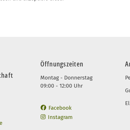
Öffnungszeiten
A
chaft
Montag - Donnerstag
P
09:00 - 12:00 Uhr
G
El
Auftritt des LAG Hospiz
Facebook
Auftritt des LAG Hospiz
Instagram
e